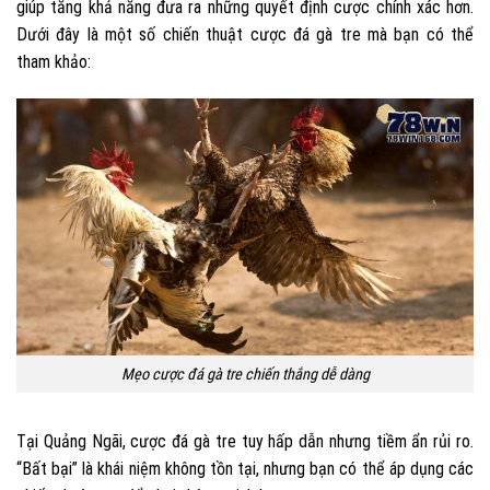
giúp tăng khả năng đưa ra những quyết định cược chính xác hơn.
Dưới đây là một số chiến thuật cược đá gà tre mà bạn có thể
tham khảo:
Mẹo cược đá gà tre chiến thắng dễ dàng
Tại Quảng Ngãi, cược đá gà tre tuy hấp dẫn nhưng tiềm ẩn rủi ro.
“Bất bại” là khái niệm không tồn tại, nhưng bạn có thể áp dụng các