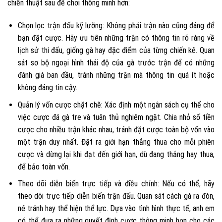
chiến thuật sau để chơi thông minh hơn:
Chọn lọc trận đấu kỹ lưỡng: Không phải trận nào cũng đáng để
bạn đặt cược. Hãy ưu tiên những trận có thông tin rõ ràng về
lịch sử thi đấu, giống gà hay đặc điểm của từng chiến kê. Quan
sát sơ bộ ngoại hình thái độ của gà trước trận để có những
đánh giá ban đầu, tránh những trận mà thông tin quá ít hoặc
không đáng tin cậy.
Quản lý vốn cược chặt chẽ: Xác định một ngân sách cụ thể cho
việc cược đá gà tre và tuân thủ nghiêm ngặt. Chia nhỏ số tiền
cược cho nhiều trận khác nhau, tránh đặt cược toàn bộ vốn vào
một trận duy nhất. Đặt ra giới hạn thắng thua cho mỗi phiên
cược và dừng lại khi đạt đến giới hạn, dù đang thắng hay thua,
để bảo toàn vốn.
Theo dõi diễn biến trực tiếp và điều chỉnh: Nếu có thể, hãy
theo dõi trực tiếp diễn biến trận đấu. Quan sát cách gà ra đòn,
né tránh hay thể hiện thể lực. Dựa vào tình hình thực tế, anh em
có thể đưa ra những quyết định cược thông minh hơn cho các