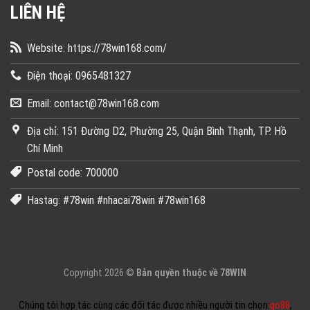
LIÊN HỆ
Website: https://78win168.com/
Điện thoại: 0965481327
Email:
contact@78win168.com
Địa chỉ: 151 Đường D2, Phường 25, Quận Bình Thạnh, TP. Hồ
Chí Minh
Postal code: 700000
Hastag: #78win #nhacai78win #78win168
Copyright 2026 ©
Bản quyền thuộc về 78WIN
Chúng tôi hợp tác cùng các đối tác được nhiều người tin chọn:
go88
,