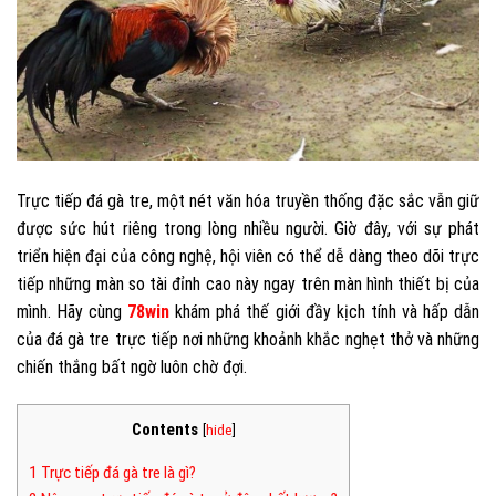
Trực tiếp đá gà tre, một nét văn hóa truyền thống đặc sắc vẫn giữ
được sức hút riêng trong lòng nhiều người. Giờ đây, với sự phát
triển hiện đại của công nghệ, hội viên có thể dễ dàng theo dõi trực
tiếp những màn so tài đỉnh cao này ngay trên màn hình thiết bị của
mình. Hãy cùng
78win
khám phá thế giới đầy kịch tính và hấp dẫn
của đá gà tre trực tiếp nơi những khoảnh khắc nghẹt thở và những
chiến thắng bất ngờ luôn chờ đợi.
Contents
[
hide
]
1
Trực tiếp đá gà tre là gì?