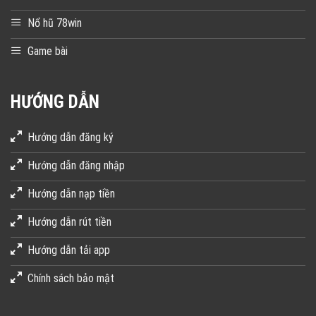
Nổ hũ 78win
Game bài
HƯỚNG DẪN
Hướng dẫn đăng ký
Hướng dẫn đăng nhập
Hướng dẫn nạp tiền
Hướng dẫn rút tiền
Hướng dẫn tải app
Chính sách bảo mật