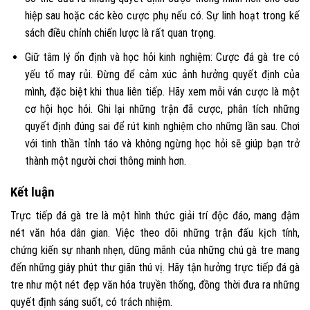
hiệp sau hoặc các kèo cược phụ nếu có. Sự linh hoạt trong kế
sách điều chỉnh chiến lược là rất quan trọng.
Giữ tâm lý ổn định và học hỏi kinh nghiệm: Cược đá gà tre có
yếu tố may rủi. Đừng để cảm xúc ảnh hưởng quyết định của
mình, đặc biệt khi thua liên tiếp. Hãy xem mỗi ván cược là một
cơ hội học hỏi. Ghi lại những trận đã cược, phân tích những
quyết định đúng sai để rút kinh nghiệm cho những lần sau. Chơi
với tinh thần tỉnh táo và không ngừng học hỏi sẽ giúp bạn trở
thành một người chơi thông minh hơn.
Kết luận
Trực tiếp đá gà tre là một hình thức giải trí độc đáo, mang đậm
nét văn hóa dân gian. Việc theo dõi những trận đấu kịch tính,
chứng kiến sự nhanh nhẹn, dũng mãnh của những chú gà tre mang
đến những giây phút thư giãn thú vị. Hãy tận hưởng trực tiếp đá gà
tre như một nét đẹp văn hóa truyền thống, đồng thời đưa ra những
quyết định sáng suốt, có trách nhiệm.